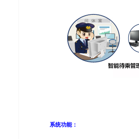
系
统功能：