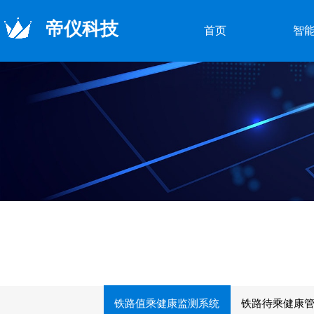
帝仪科技
首页
智
铁路值乘健康监测系统
铁路待乘健康