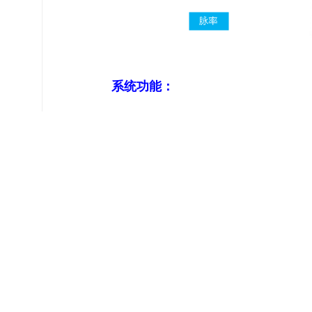
系统功能：
提供多项生理信号的穿戴式采集、
提供生命体征信息的持续监测、实
穿戴式采集终端符合人体工学设计
具备防静电、防紫外线、抗振动，
具备与现有监护仪或监护系统的通